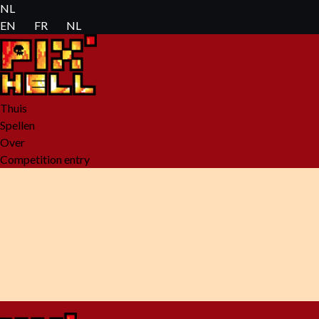
NL 🇳🇱
EN 🇬🇧
FR 🇨🇵
NL 🇳🇱
Thuis
Spellen
Over
Competition entry