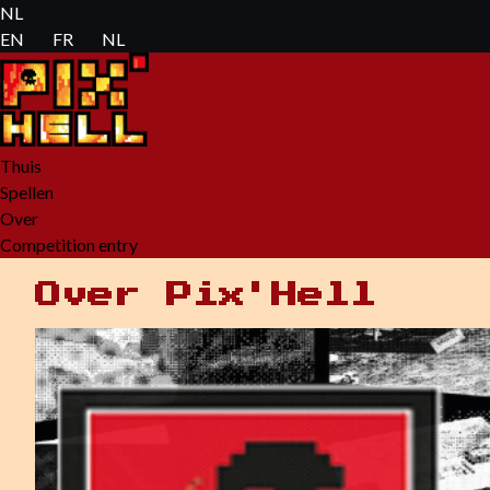
NL 🇳🇱
EN 🇬🇧
FR 🇨🇵
NL 🇳🇱
Thuis
Spellen
Over
Competition entry
Over Pix'Hell